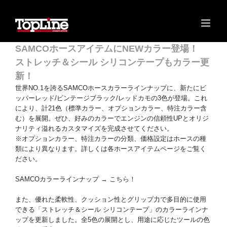
SAMCOホースアイテムにNEWカラー登場！
ストレッチ＆シール シリコンテープもカラー更
新！
世界NO.1を誇るSAMCOホースカラーラインナップに、新たにビ
ッパーレッド/ビンテージブラック/レッドカモの3色が登場。これ
により、計21色（標準カラー、オプションカラー、特注カラー含
む）を展開。ぜひ、好みのカラーでエンジンの信頼性UPとオリジ
ナリティ溢れるカスタマイズを完成させてください。
※オプションカラー、特注カラーの分類、価格設定はホースの種
類により異なります。詳しくは各ホースアイテムページをご覧く
ださい。
SAMCOカラーラインナップ →
こちら！
また、優れた柔軟性、クッション性とグリップ力で多目的に使用
できる「ストレッチ＆シール シリコンテープ」のカラーラインナ
ップを更新しました。全5色の展開とし、用途に応じたツールの色