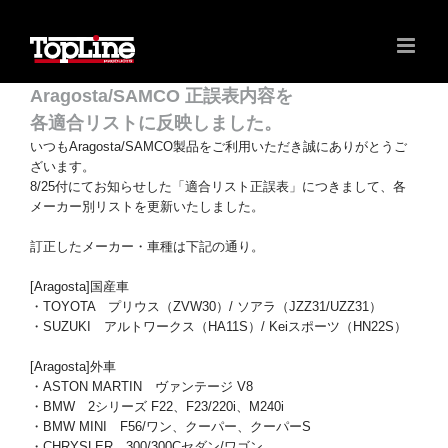
Aragosta/SAMCO 正誤表内容を
各適合リストに反映しました。
いつもAragosta/SAMCO製品をご利用いただき誠にありがとうご
ざいます。
8/25付にてお知らせした「適合リスト正誤表」につきまして、各
メーカー別リストを更新いたしました。
訂正したメーカー・車種は下記の通り。
[Aragosta]国産車
・TOYOTA プリウス（ZVW30）/ ソアラ（JZZ31/UZZ31）
・SUZUKI アルトワークス（HA11S）/ Keiスポーツ（HN22S）
[Aragosta]外車
・ASTON MARTIN ヴァンテージ V8
・BMW 2シリーズ F22、F23/220i、M240i
・BMW MINI F56/ワン、クーパー、クーパーS
・CHRYSLER 300/300Cセダン/ワゴン