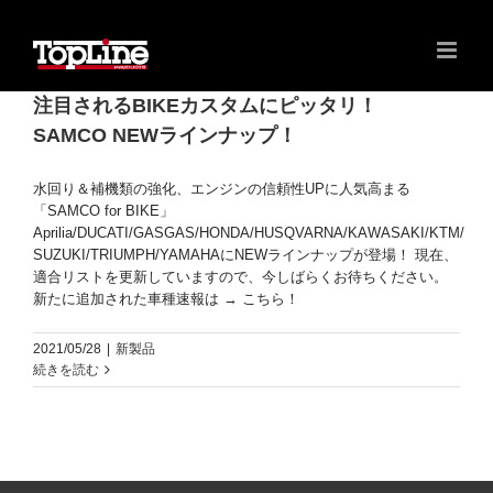
注目されるBIKEカスタムにピッタリ！
SAMCO NEWラインナップ！
水回り＆補機類の強化、エンジンの信頼性UPに人気高まる
「SAMCO for BIKE」
Aprilia/DUCATI/GASGAS/HONDA/HUSQVARNA/KAWASAKI/KTM/
SUZUKI/TRIUMPH/YAMAHAにNEWラインナップが登場！ 現在、
適合リストを更新していますので、今しばらくお待ちください。
新たに追加された車種速報は → こちら！
2021/05/28
|
新製品
続きを読む