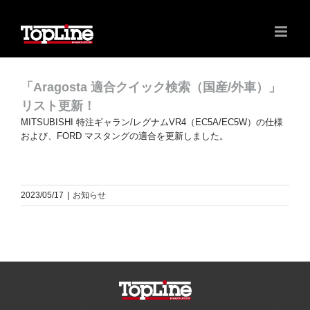
「Aragosta 適合クイック検索（国産/外車）」
リスト更新！
MITSUBISHI 特注ギャラン/レグナムVR4（EC5A/EC5W）の仕様
および、FORD マスタングの適合を更新しました。
2023/05/17
|
お知らせ