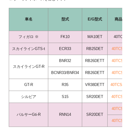
車名
型式
E/G型式
商品コー
フィガロ ※
FK10
MA10ET
40TCS71
スカイラインGTS-t
ECR33
RB25DET
40TCS84/
BNR32
RB26DETT
40TCS37/
スカイラインGT-R
BCNR33/BNR34
RB26DETT
40TCS38/
GT-R
R35
VR38DETT
40TCS395/
シルビア
S15
SR20DET
40TCS103/
40TCS111/
パルサーGti-R
RNN14
SR20DET
40TCS111/