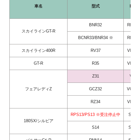
車名
型式
E/G
BNR32
RB26D
スカイラインGT-R
BCNR33/BNR34 ※
RB26D
スカイライン400R
RV37
VR30D
GT-R
R35
VR38D
Z31
VG30
フェアレディZ
GCZ32
VG30D
RZ34
VR30D
RPS13/PS13 ※受注停止中
SR20
180SX/シルビア
S14
SR20