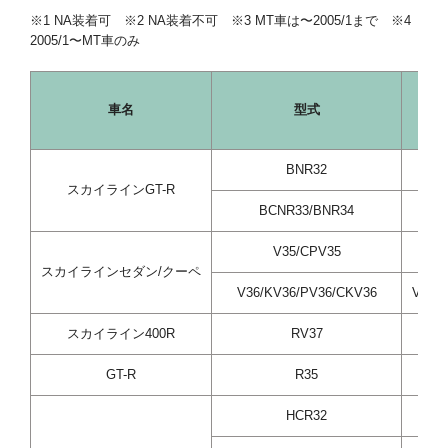
※1 NA装着可 ※2 NA装着不可 ※3 MT車は〜2005/1まで ※4
2005/1〜MT車のみ
車名
型式
BNR32
R
スカイラインGT-R
BCNR33/BNR34
R
V35/CPV35
スカイラインセダン/クーペ
V36/KV36/PV36/CKV36
VQ35
スカイライン400R
RV37
V
GT-R
R35
V
HCR32