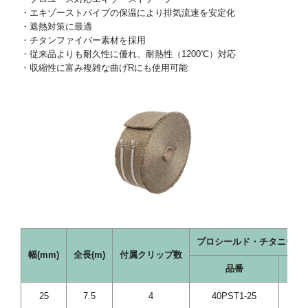
・エキゾーストパイプの保温により排気流速を安定化
・遮熱対策に最適
・チタンファイバー素材を採用
・従来品よりも耐久性に優れ、耐熱性（1200℃）対応
・収縮性に富み複雑な曲げRにも使用可能
プロシールド・チタニウム エ
幅(mm)
全長(m)
付属クリップ数
品番
25
7.5
4
40PST1-25